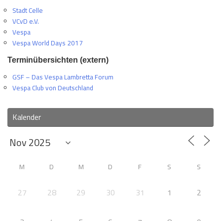
Stadt Celle
VCvD e.V.
Vespa
Vespa World Days 2017
Terminübersichten (extern)
GSF – Das Vespa Lambretta Forum
Vespa Club von Deutschland
Kalender
M
D
M
D
F
S
S
27
28
29
30
31
1
2