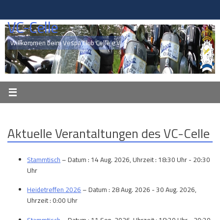
Zum
Inhalt
VC-Celle
springen
Willkommen beim Vespa Club Celle e.V.
Aktuelle Verantaltungen des VC-Celle
Stammtisch
– Datum : 14 Aug. 2026, Uhrzeit : 18:30 Uhr - 20:30
Uhr
Heidetreffen 2026
– Datum : 28 Aug. 2026 - 30 Aug. 2026,
Uhrzeit : 0:00 Uhr
Stammtisch
– Datum : 11 Sep. 2026, Uhrzeit : 18:30 Uhr - 20:30