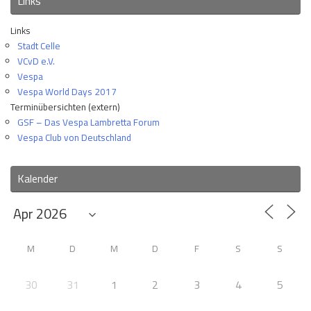
Links
Links
Stadt Celle
VCvD e.V.
Vespa
Vespa World Days 2017
Terminübersichten (extern)
GSF – Das Vespa Lambretta Forum
Vespa Club von Deutschland
Kalender
M
D
M
D
F
S
S
30
31
1
2
3
4
5