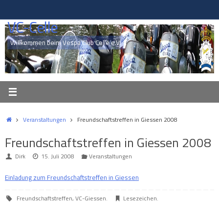
Zum
Inhalt
VC-Celle
springen
Willkommen beim Vespa Club Celle e.V.
Start
Veranstaltungen
Freundschaftstreffen in Giessen 2008
Freundschaftstreffen in Giessen 2008
Dirk
15. Juli 2008
Veranstaltungen
Einladung zum Freundschaftstreffen in Giessen
Freundschaftstreffen
,
VC-Giessen
.
Lesezeichen
.