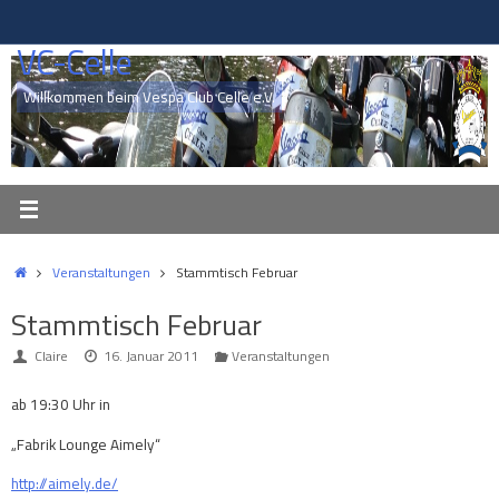
Zum
Inhalt
VC-Celle
springen
Willkommen beim Vespa Club Celle e.V.
Start
Veranstaltungen
Stammtisch Februar
Stammtisch Februar
Claire
16. Januar 2011
Veranstaltungen
ab 19:30 Uhr in
„Fabrik Lounge Aimely“
http://aimely.de/