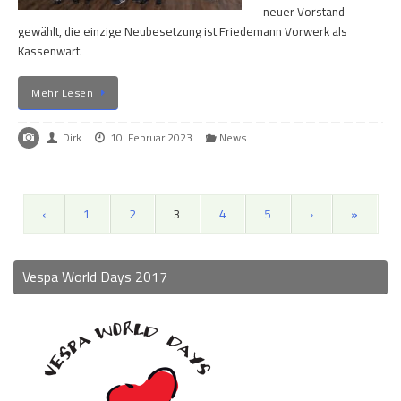
neuer Vorstand
gewählt, die einzige Neubesetzung ist Friedemann Vorwerk als
Kassenwart.
Mehr Lesen
Dirk
10. Februar 2023
News
‹
1
2
3
4
5
›
»
Vespa World Days 2017