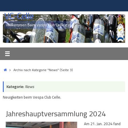
Zum
Inhalt
VC-Celle
springen
Willkommen beim Vespa Club Celle e.V.
Start
Archiv nach Kategorie "News"
(Seite 3)
Kategorie:
News
Neuigkeiten beim Vespa Club Celle.
Jahreshauptversammlung 2024
Am 21. Jan. 2024 fand