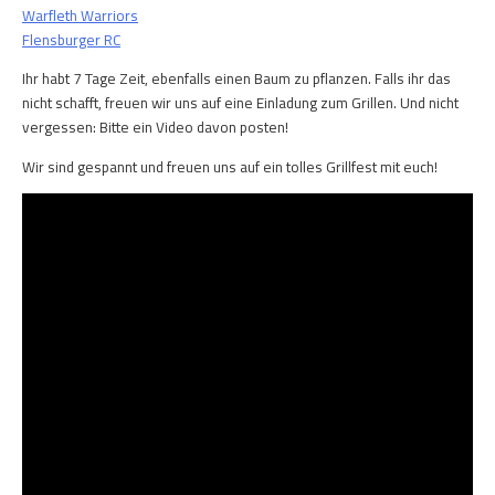
Warfleth Warriors
Flensburger RC
Ihr habt 7 Tage Zeit, ebenfalls einen Baum zu pflanzen. Falls ihr das
nicht schafft, freuen wir uns auf eine Einladung zum Grillen. Und nicht
vergessen: Bitte ein Video davon posten!
Wir sind gespannt und freuen uns auf ein tolles Grillfest mit euch!