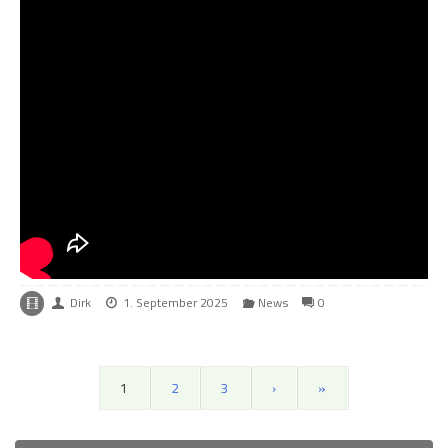
Dirk
1. September 2025
News
0
1
2
3
›
»