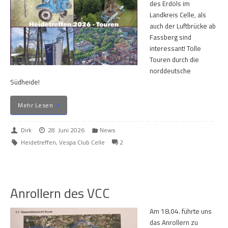
des Erdöls im
Landkreis Celle, als
auch der Luftbrücke ab
Fassberg sind
interessant! Tolle
Touren durch die
norddeutsche
Südheide!
Mehr Lesen
Dirk
28. Juni 2026
News
Heidetreffen
,
Vespa Club Celle
2
Anrollern des VCC
Am 18.04. führte uns
das Anrollern zu