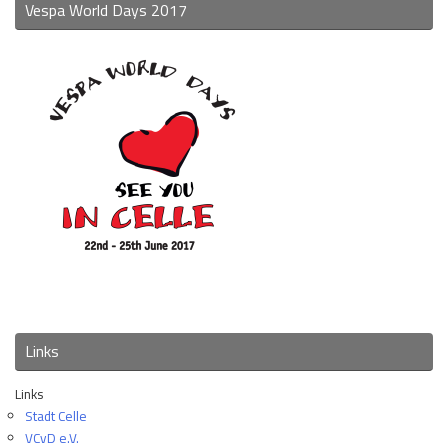
Vespa World Days 2017
Links
Links
Stadt Celle
VCvD e.V.