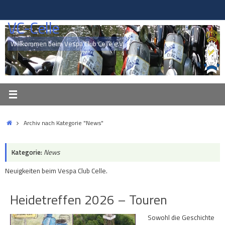
Zum
Inhalt
VC-Celle
springen
Willkommen beim Vespa Club Celle e.V.
Start
Archiv nach Kategorie "News"
Kategorie:
News
Neuigkeiten beim Vespa Club Celle.
Heidetreffen 2026 – Touren
Sowohl die Geschichte