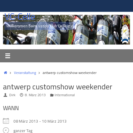
Zum
Inhalt
VC-Celle
springen
Willkommen beim Vespa Club Celle e.V.
Start
Veranstaltung
antwerp customshow weekender
antwerp customshow weekender
Dirk
8. März 2013
International
WANN
08 März 2013 - 10 März 2013
ganzer Tag