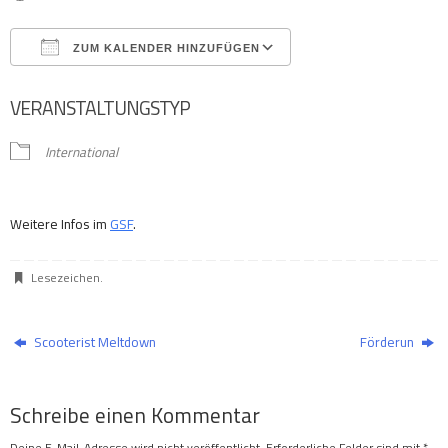
ZUM KALENDER HINZUFÜGEN
ICS herunterladen
Google Kalender
VERANSTALTUNGSTYP
International
Weitere Infos im
GSF
.
Lesezeichen
.
Scooterist Meltdown
Förderun
Schreibe einen Kommentar
Deine E-Mail-Adresse wird nicht veröffentlicht.
Erforderliche Felder sind mit
*