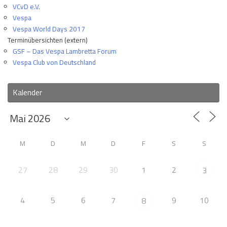
VCvD e.V.
Vespa
Vespa World Days 2017
Terminübersichten (extern)
GSF – Das Vespa Lambretta Forum
Vespa Club von Deutschland
Kalender
M
D
M
D
F
S
S
27
28
29
30
1
2
3
4
5
6
7
9
10
8