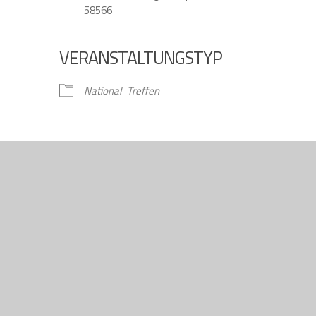
58566
VERANSTALTUNGSTYP
gle Kalender
iCalendar
National
Treffen