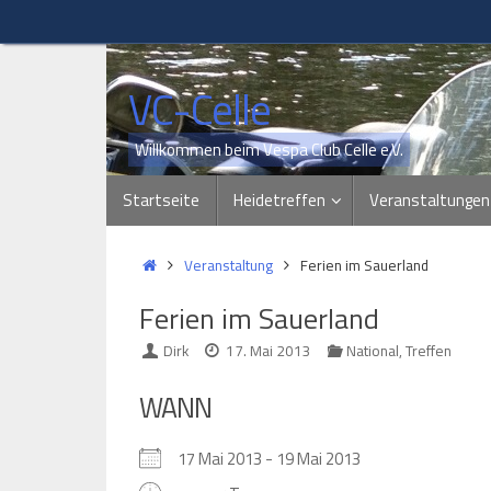
Zum
Inhalt
springen
VC-Celle
Willkommen beim Vespa Club Celle e.V.
Zum
Startseite
Heidetreffen
Veranstaltungen
Inhalt
springen
Start
Veranstaltung
Ferien im Sauerland
Ferien im Sauerland
Dirk
17. Mai 2013
National
,
Treffen
WANN
17 Mai 2013 - 19 Mai 2013