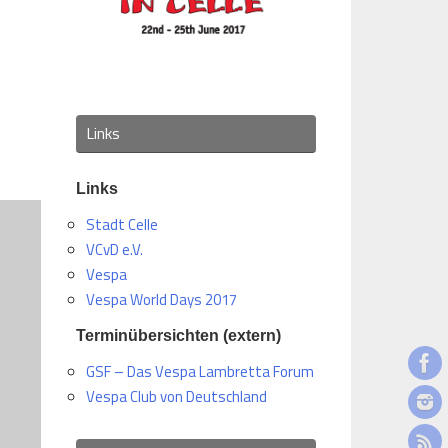
Office 365
Outlook Live
Links
Links
Stadt Celle
VCvD e.V.
Vespa
Vespa World Days 2017
Terminübersichten (extern)
GSF – Das Vespa Lambretta Forum
Vespa Club von Deutschland