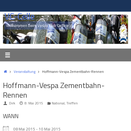
Zum
Inhalt
VC-Celle
springen
Willkommen beim Vespa Club Celle e.V.
Start
Veranstaltung
Hoffmann-Vespa Zementbahn-Rennen
Hoffmann-Vespa Zementbahn-
Rennen
Dirk
8. Mai 2015
National
,
Treffen
WANN
08 Mai 2015 - 10 Mai 2015