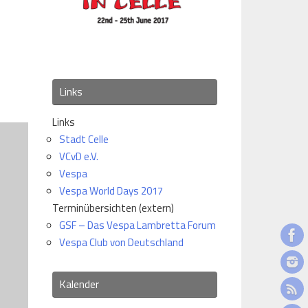
Office 365
Outlook Live
Links
Links
Stadt Celle
VCvD e.V.
Vespa
Vespa World Days 2017
Terminübersichten (extern)
GSF – Das Vespa Lambretta Forum
Vespa Club von Deutschland
Kalender