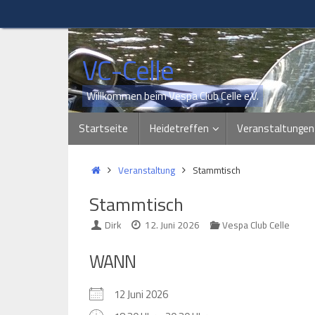
Zum
Inhalt
springen
VC-Celle
Willkommen beim Vespa Club Celle e.V.
Zum
Startseite
Heidetreffen
Veranstaltungen
Inhalt
springen
Start
Veranstaltung
Stammtisch
Stammtisch
Dirk
12. Juni 2026
Vespa Club Celle
WANN
12 Juni 2026