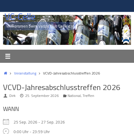
Zum
Inhalt
VC-Celle
springen
Willkommen beim Vespa Club Celle e.V.
Start
Veranstaltung
VCVD-Jahresabschlusstreffen 2026
VCVD-Jahresabschlusstreffen 2026
Dirk
25. September 2026
National
,
Treffen
WANN
25 Sep. 2026 - 27 Sep. 2026
0:00 Uhr - 23:59 Uhr