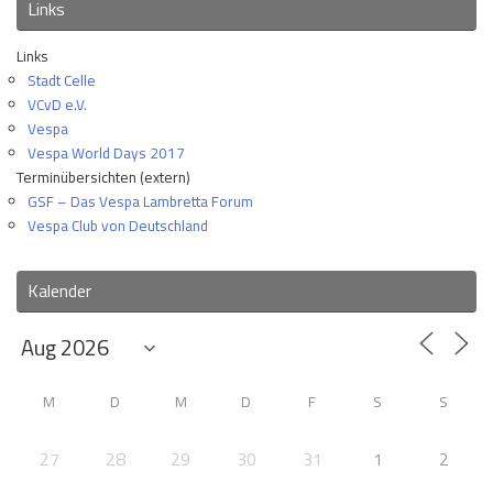
Links
Links
Stadt Celle
VCvD e.V.
Vespa
Vespa World Days 2017
Terminübersichten (extern)
GSF – Das Vespa Lambretta Forum
Vespa Club von Deutschland
Kalender
M
D
M
D
F
S
S
27
28
29
30
31
1
2