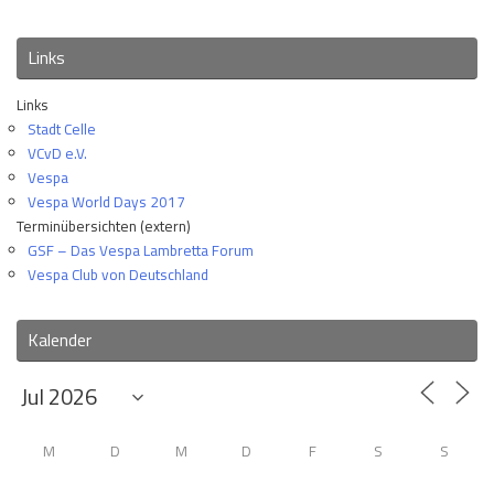
Links
Links
Stadt Celle
VCvD e.V.
Vespa
Vespa World Days 2017
Terminübersichten (extern)
GSF – Das Vespa Lambretta Forum
Vespa Club von Deutschland
Kalender
M
D
M
D
F
S
S