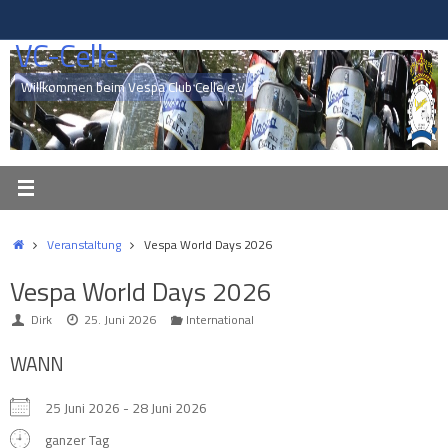
Zum
Inhalt
VC-Celle
springen
Willkommen beim Vespa Club Celle e.V.
Start
Veranstaltung
Vespa World Days 2026
Vespa World Days 2026
Dirk
25. Juni 2026
International
WANN
25 Juni 2026 - 28 Juni 2026
ganzer Tag