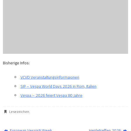
Bisherige Infos:
VCVD Veranstaltungsinformaionen
SIP – Vespa World Days 2026 in Rom, Italien
Vespa – 2026 feiert Vespa 80 Jahre
Lesezeichen
.
European Vespisti Week
Heidetreffen 2026