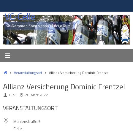
Zum
Inhalt
VC-Celle
springen
Willkommen beim Vespa Club Celle e.V.
Start
Veranstaltungsort
Allianz Versicherung Dominic Frentzel
Allianz Versicherung Dominic Frentzel
Dirk
26. März 2022
VERANSTALTUNGSORT
Mühlenstraße 9
Celle