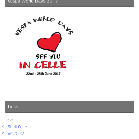
Vespa World Days 2017
Links
Links
Stadt Celle
VCvD e.V.