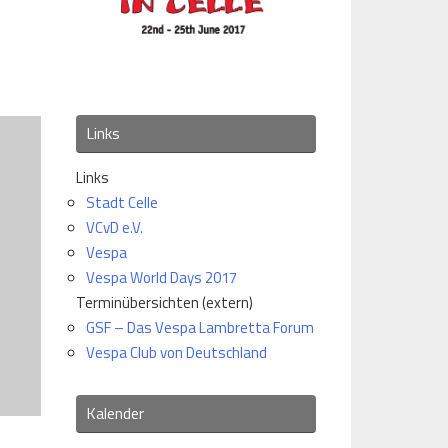
Links
Links
Stadt Celle
VCvD e.V.
Vespa
Vespa World Days 2017
Terminübersichten (extern)
GSF – Das Vespa Lambretta Forum
Vespa Club von Deutschland
Kalender