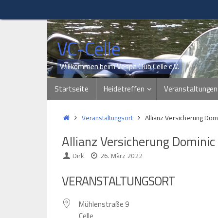
Zum
Inhalt
springen
VC-Celle
Willkommen beim Vespa Club Celle e.V.
Zum
Startseite
Heidetreffen
Veranstaltungen
Inhalt
springen
Start
Veranstaltungsort
Allianz Versicherung Domi
Allianz Versicherung Dominic
Dirk
26. März 2022
VERANSTALTUNGSORT
Mühlenstraße 9
Celle