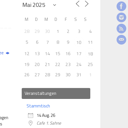
M
D
M
D
F
S
S
28
29
30
1
2
3
4
5
6
7
8
9
11
10
see
12
13
14
15
16
17
18
19
20
21
22
23
24
25
26
27
28
29
30
31
1
Veranstaltungen
Stammtisch
14 Aug. 26
wagen
Cafe 1. Sahne
ls