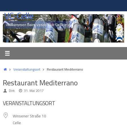
Zum
Inhalt
VC-Celle
springen
Willkommen beim Vespa Club Celle e.V.
Start
Veranstaltungsort
Restaurant Mediterrano
Restaurant Mediterrano
Dirk
31. Mai 2017
VERANSTALTUNGSORT
Winsener Straße 10
Celle