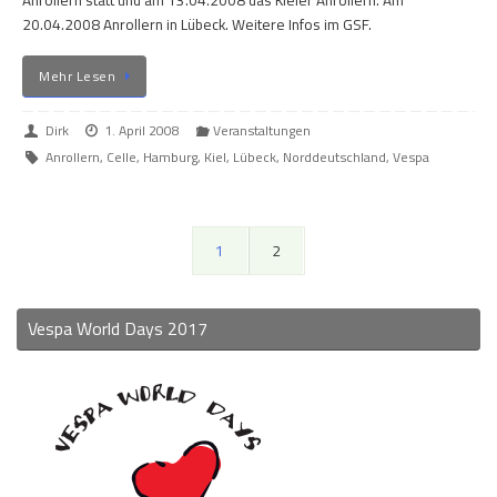
Anrollern statt und am 13.04.2008 das Kieler Anrollern. Am
20.04.2008 Anrollern in Lübeck. Weitere Infos im GSF.
Mehr Lesen
Dirk
1. April 2008
Veranstaltungen
Anrollern
,
Celle
,
Hamburg
,
Kiel
,
Lübeck
,
Norddeutschland
,
Vespa
1
2
Vespa World Days 2017