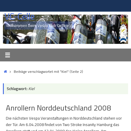
Zum
Inhalt
VC-Celle
springen
Willkommen beim Vespa Club Celle e.V.
Start
Beiträge verschlagwortet mit "Kiel"
(Seite 2)
Schlagwort:
Kiel
Anrollern Norddeutschland 2008
Die nächsten Vespa Veranstaltungen in Norddeutschland stehen vor
der Tür. Am 6.04.2008 findet von Two Stroke Insanity Hamburg das