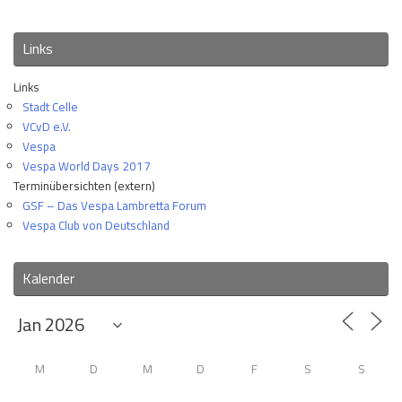
Links
Links
Stadt Celle
VCvD e.V.
Vespa
Vespa World Days 2017
Terminübersichten (extern)
GSF – Das Vespa Lambretta Forum
Vespa Club von Deutschland
Kalender
M
D
M
D
F
S
S