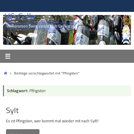
Zum
Inhalt
VC-Celle
springen
Willkommen beim Vespa Club Celle e.V.
Start
Beiträge verschlagwortet mit "Pfingsten"
Schlagwort:
Pfingsten
Sylt
Es ist Pfingsten, wer kommt mal wieder mit nach Sylt?