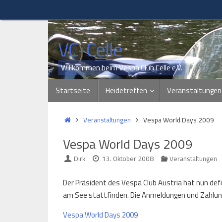
Zum
Inhalt
springen
VC-Celle
Willkommen beim Vespa Club Celle e.V.
Zum
Startseite
Heidetreffen
Veranstaltungen
Inhalt
springen
Start
Veranstaltungen
Vespa World Days 2009
Vespa World Days 2009
Dirk
13. Oktober 2008
Veranstaltungen
Der Präsident des Vespa Club Austria hat nun defini
am See stattfinden. Die Anmeldungen und Zahlung
Vespa World Days 2009