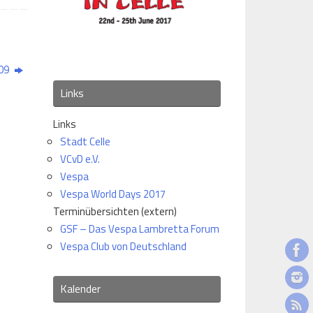
009
Links
Links
Stadt Celle
VCvD e.V.
Vespa
Vespa World Days 2017
Terminübersichten (extern)
GSF – Das Vespa Lambretta Forum
Vespa Club von Deutschland
Kalender