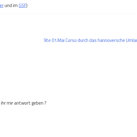
er
und im
GSF
)
9te 01.Mai Corso durch das hannoversche Uml
ihr mir antwort geben ?