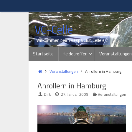
Zum
Inhalt
springen
VC-Celle
Willkommen beim Vespa Club Celle e.V.
Zum
Startseite
Heidetreffen
Veranstaltungen
Inhalt
springen
Start
Veranstaltungen
Anrollern in Hamburg
Anrollern in Hamburg
Dirk
27. Januar 2009
Veranstaltungen