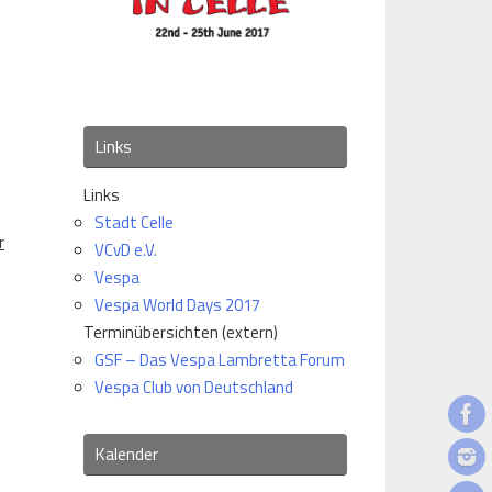
Links
Links
Stadt Celle
r
VCvD e.V.
Vespa
Vespa World Days 2017
Terminübersichten (extern)
GSF – Das Vespa Lambretta Forum
Vespa Club von Deutschland
Kalender