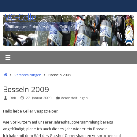
Zum
Inhalt
VC-Celle
springen
Willkommen beim Vespa Club Celle e.V.
Start
Veranstaltungen
Bosseln 2009
Bosseln 2009
Dirk
27. Januar 2009
Veranstaltungen
Hallo liebe Celler Vespatreiber,
wie vor kurzem auf unserer Jahreshauptversammlung bereits
angekündigt, plane ich auch dieses Jahr wieder ein Bosseln.
Ich habe mit dem Wirt des Gutshof Oppershausen gesprochen und