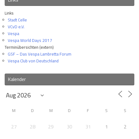
Links
Stadt Celle
VCvD e.V.
Vespa
Vespa World Days 2017
Terminübersichten (extern)
GSF – Das Vespa Lambretta Forum
Vespa Club von Deutschland
Kalender
M
D
M
D
F
S
S
27
28
29
30
31
1
2