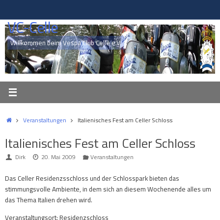
Zum
Inhalt
VC-Celle
springen
Willkommen beim Vespa Club Celle e.V.
Start
Veranstaltungen
Italienisches Fest am Celler Schloss
Italienisches Fest am Celler Schloss
Dirk
20. Mai 2009
Veranstaltungen
Das Celler Residenzsschloss und der Schlosspark bieten das
stimmungsvolle Ambiente, in dem sich an diesem Wochenende alles um
das Thema Italien drehen wird.
Veranstaltungsort: Residenzschloss