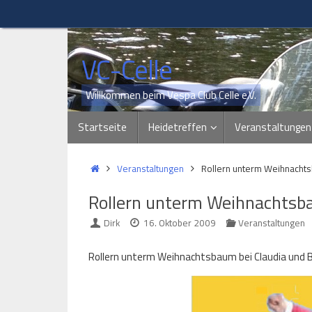
Zum
Inhalt
springen
VC-Celle
Willkommen beim Vespa Club Celle e.V.
Zum
Startseite
Heidetreffen
Veranstaltungen
Inhalt
springen
Start
Veranstaltungen
Rollern unterm Weihnacht
Rollern unterm Weihnachts
Dirk
16. Oktober 2009
Veranstaltungen
Rollern unterm Weihnachtsbaum bei Claudia und 