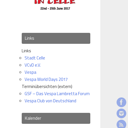
Links
Links
Stadt Celle
VCvD e.V.
Vespa
Vespa World Days 2017
Terminübersichten (extern)
GSF – Das Vespa Lambretta Forum
Vespa Club von Deutschland
Kalender