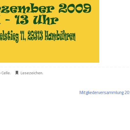
 Celle
.
Lesezeichen
.
Mitgliederversammlung 2