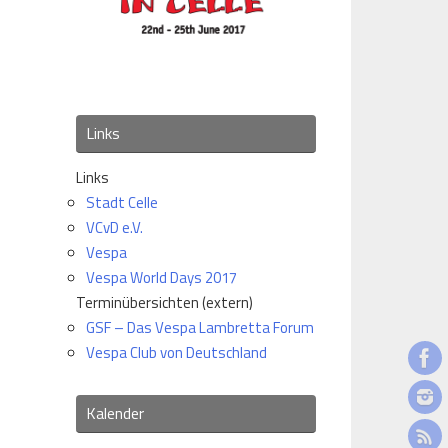
Links
Links
Stadt Celle
VCvD e.V.
Vespa
Vespa World Days 2017
Terminübersichten (extern)
GSF – Das Vespa Lambretta Forum
Vespa Club von Deutschland
Kalender