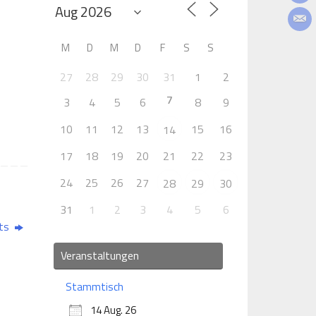
M
D
M
D
F
S
S
27
28
29
30
31
1
2
7
3
4
5
6
8
9
10
11
12
13
15
16
14
17
18
19
20
21
22
23
24
25
26
27
28
29
30
31
1
2
3
4
5
6
its
Veranstaltungen
Stammtisch
14 Aug. 26