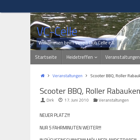
Zum
Inhalt
springen
VC-Celle
Willkommen beim Vespa Club Celle e.V.
Zum
Startseite
Heidetreffen
Veranstaltungen
Inhalt
springen
Start
Veranstaltungen
Scooter BBQ, Roller Rabau
Scooter BBQ, Roller Rabauken
Dirk
17. Juni 2010
Veranstaltungen
NEUER PLATZ!!!
NUR 5 FAHRMINUTEN WEITER!!!