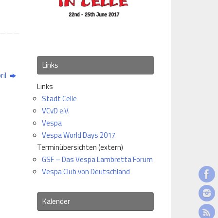
Links
ril
Links
Stadt Celle
VCvD e.V.
Vespa
Vespa World Days 2017
Terminübersichten (extern)
GSF – Das Vespa Lambretta Forum
Vespa Club von Deutschland
Kalender