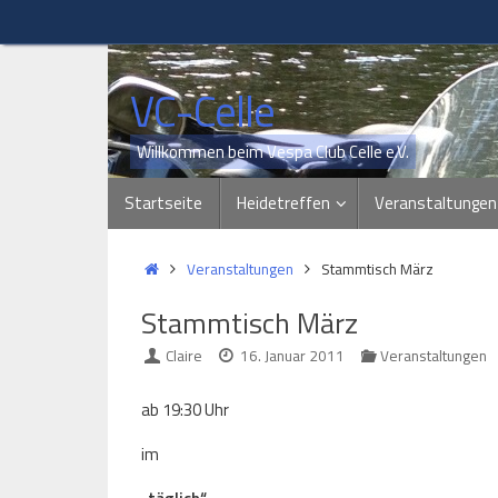
Zum
Inhalt
springen
VC-Celle
Willkommen beim Vespa Club Celle e.V.
Zum
Startseite
Heidetreffen
Veranstaltungen
Inhalt
springen
Start
Veranstaltungen
Stammtisch März
Stammtisch März
Claire
16. Januar 2011
Veranstaltungen
ab 19:30 Uhr
im