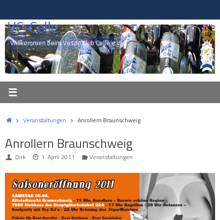
Zum
Inhalt
VC-Celle
springen
Willkommen beim Vespa Club Celle e.V.
Start
Veranstaltungen
Anrollern Braunschweig
Anrollern Braunschweig
Dirk
1. April 2011
Veranstaltungen