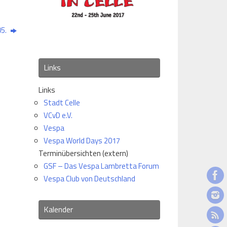
05.
Links
Links
Stadt Celle
VCvD e.V.
Vespa
Vespa World Days 2017
Terminübersichten (extern)
GSF – Das Vespa Lambretta Forum
Vespa Club von Deutschland
Kalender