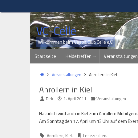
Zum
Inhalt
springen
VC-Celle
Willkommen beim Vespa Club Celle e.V.
Zum
Startseite
Heidetreffen
Veranstaltungen
Inhalt
springen
Start
Veranstaltungen
Anrollern in Kiel
Anrollern in Kiel
Dirk
1. April 2011
Veranstaltungen
Natürlich wird auch in Kiel zum Anrollern Mobil gem
Am Sonntag den 17. April um 13 Uhr auf dem Exerzi
Anrollern
,
Kiel
.
Lesezeichen
.