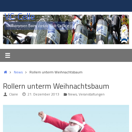
Zum
Inhalt
VC-Celle
springen
Willkommen beim Vespa Club Celle e.V.
Start
News
Rollern unterm Weihnachtsbaum
Rollern unterm Weihnachtsbaum
Claire
21. Dezember 2013
News
,
Veranstaltungen