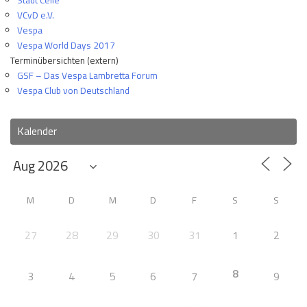
VCvD e.V.
Vespa
Vespa World Days 2017
Terminübersichten (extern)
GSF – Das Vespa Lambretta Forum
Vespa Club von Deutschland
Kalender
M
D
M
D
F
S
S
27
28
29
30
31
1
2
8
3
4
5
6
7
9