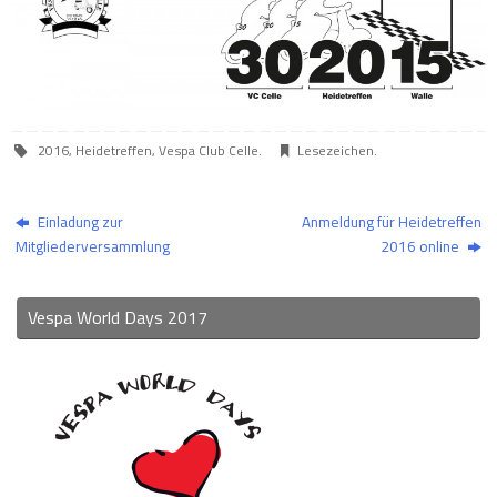
2016
,
Heidetreffen
,
Vespa Club Celle
.
Lesezeichen
.
Einladung zur
Anmeldung für Heidetreffen
Mitgliederversammlung
2016 online
Vespa World Days 2017