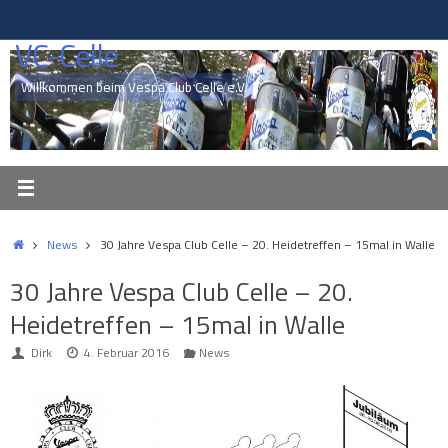
Zum
Inhalt
VC-Celle
springen
Willkommen beim Vespa Club Celle e.V.
Start
News
30 Jahre Vespa Club Celle – 20. Heidetreffen – 15mal in Walle
30 Jahre Vespa Club Celle – 20.
Heidetreffen – 15mal in Walle
Dirk
4. Februar 2016
News