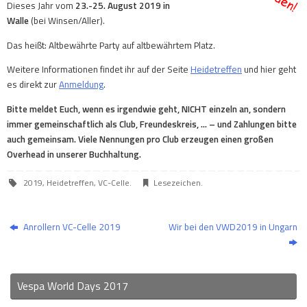
Dieses Jahr vom
23.-25. August 2019 in
Walle
(bei Winsen/Aller).
Das heißt: Altbewährte Party auf altbewährtem Platz.
Weitere Informationen findet ihr auf der Seite
Heidetreffen
und hier geht
es direkt zur
Anmeldung
.
Bitte meldet Euch, wenn es irgendwie geht, NICHT einzeln an, sondern
immer gemeinschaftlich als Club, Freundeskreis, … – und Zahlungen bitte
auch gemeinsam. Viele Nennungen pro Club erzeugen einen großen
Overhead in unserer Buchhaltung.
2019
,
Heidetreffen
,
VC-Celle
.
Lesezeichen
.
Anrollern VC-Celle 2019
Wir bei den VWD2019 in Ungarn
Vespa World Days 2017