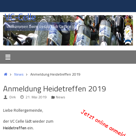
Zum
Inhalt
VC-Celle
springen
Willkommen beim Vespa Club Celle e.V.
Start
News
Anmeldung Heidetreffen 2019
Anmeldung Heidetreffen 2019
Dirk
21. Mai 2019
News
Liebe Rollergemeinde,
der VC Celle lädt wieder zum
Heidetreffen
ein.