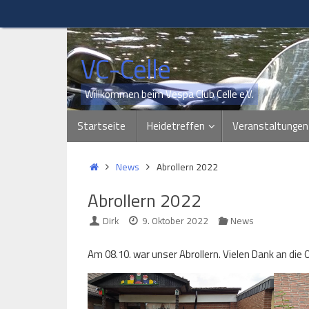
Zum
Inhalt
springen
VC-Celle
Willkommen beim Vespa Club Celle e.V.
Zum
Startseite
Heidetreffen
Veranstaltungen
Inhalt
springen
Start
News
Abrollern 2022
Abrollern 2022
Dirk
9. Oktober 2022
News
Am 08.10. war unser Abrollern. Vielen Dank an die