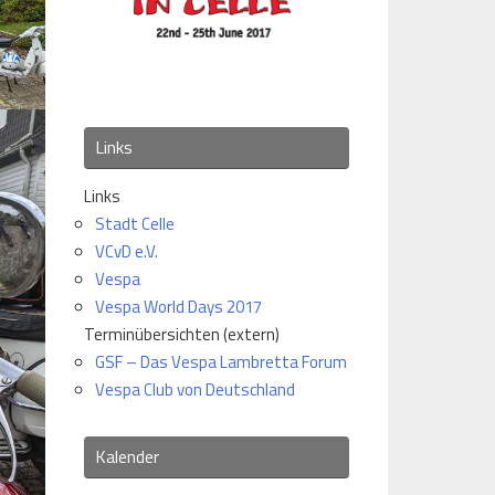
Links
Links
Stadt Celle
VCvD e.V.
Vespa
Vespa World Days 2017
Terminübersichten (extern)
GSF – Das Vespa Lambretta Forum
Vespa Club von Deutschland
Kalender