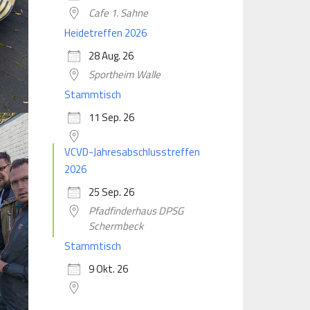
Cafe 1. Sahne
Heidetreffen 2026
28 Aug. 26
Sportheim Walle
Stammtisch
11 Sep. 26
VCVD-Jahresabschlusstreffen
2026
25 Sep. 26
Pfadfinderhaus DPSG
Schermbeck
Stammtisch
9 Okt. 26