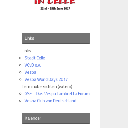
Links
Links
Stadt Celle
VCvD e.V.
Vespa
Vespa World Days 2017
Terminübersichten (extern)
GSF – Das Vespa Lambretta Forum
Vespa Club von Deutschland
Kalender