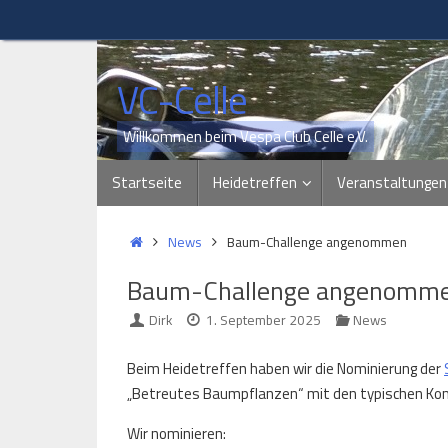
Zum
Inhalt
springen
VC-Celle
Willkommen beim Vespa Club Celle e.V.
Zum
Startseite
Heidetreffen
Veranstaltungen
Inhalt
springen
Start
News
Baum-Challenge angenommen
Baum-Challenge angenomm
Dirk
1. September 2025
News
Beim Heidetreffen haben wir die Nominierung der
„Betreutes Baumpflanzen“ mit den typischen Ko
Wir nominieren: