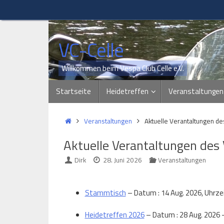
Zum
Inhalt
springen
VC-Celle
Willkommen beim Vespa Club Celle e.V.
Zum
Startseite
Heidetreffen
Veranstaltungen
Inhalt
springen
Start
Veranstaltungen
Aktuelle Verantaltungen de
Aktuelle Verantaltungen des 
Dirk
28. Juni 2026
Veranstaltungen
Stammtisch
– Datum : 14 Aug. 2026, Uhrzeit
Heidetreffen 2026
– Datum : 28 Aug. 2026 - 