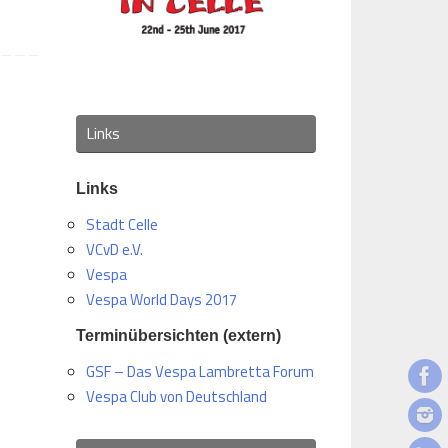
Links
Links
Stadt Celle
VCvD e.V.
Vespa
Vespa World Days 2017
Terminübersichten (extern)
GSF – Das Vespa Lambretta Forum
Vespa Club von Deutschland