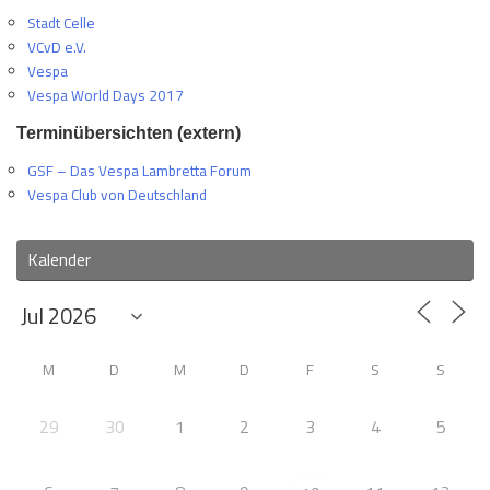
Stadt Celle
VCvD e.V.
Vespa
Vespa World Days 2017
Terminübersichten (extern)
GSF – Das Vespa Lambretta Forum
Vespa Club von Deutschland
Kalender
M
D
M
D
F
S
S
29
30
1
2
3
4
5