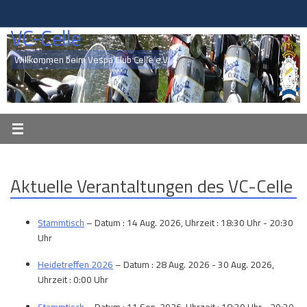
Zum
Inhalt
VC-Celle
springen
Willkommen beim Vespa Club Celle e.V.
Aktuelle Verantaltungen des VC-Celle
Stammtisch
– Datum : 14 Aug. 2026, Uhrzeit : 18:30 Uhr - 20:30
Uhr
Heidetreffen 2026
– Datum : 28 Aug. 2026 - 30 Aug. 2026,
Uhrzeit : 0:00 Uhr
Stammtisch
– Datum : 11 Sep. 2026, Uhrzeit : 18:30 Uhr - 20:30