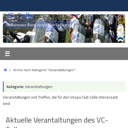
Zum
Inhalt
VC-Celle
springen
Willkommen beim Vespa Club Celle e.V.
Start
Archiv nach Kategorie "Veranstaltungen"
Kategorie:
Veranstaltungen
Veranstaltungen und Treffen, die für den Vespa Club Celle interessant
sind.
Aktuelle Verantaltungen des VC-