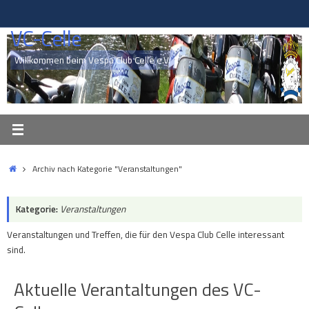
Zum
Inhalt
VC-Celle
springen
Willkommen beim Vespa Club Celle e.V.
Start
Archiv nach Kategorie "Veranstaltungen"
Kategorie:
Veranstaltungen
Veranstaltungen und Treffen, die für den Vespa Club Celle interessant
sind.
Aktuelle Verantaltungen des VC-