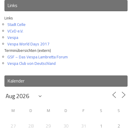
Links
Links
Stadt Celle
VCvD e.V.
Vespa
Vespa World Days 2017
Terminübersichten (extern)
GSF – Das Vespa Lambretta Forum
Vespa Club von Deutschland
Kalender
M
D
M
D
F
S
S
27
28
29
30
31
1
2