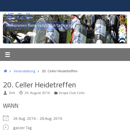
Zum
Inhalt
VC-Celle
springen
Willkommen beim Vespa Club Celle e.V.
Start
Veranstaltung
20. Celler Heidetreffen
20. Celler Heidetreffen
Dirk
26. August 2016
Vespa Club Celle
WANN
26 Aug. 2016 - 28 Aug. 2016
ganzer Tag