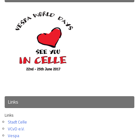
Links
Links
Stadt Celle
VCvD e.V.
Vespa