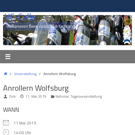
Zum
Inhalt
VC-Celle
springen
Willkommen beim Vespa Club Celle e.V.
Start
Veranstaltung
Anrollern Wolfsburg
Anrollern Wolfsburg
Dirk
11. Mai 2019
National
,
Tagesveranstaltung
WANN
11 Mai 2019
14:00 Uhr