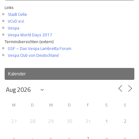
Links
Stadt Celle
VCvD e.V.
Vespa
Vespa World Days 2017
Terminübersichten (extern)
GSF – Das Vespa Lambretta Forum
Vespa Club von Deutschland
Kalender
M
D
M
D
F
S
S
27
28
29
30
31
1
2
7