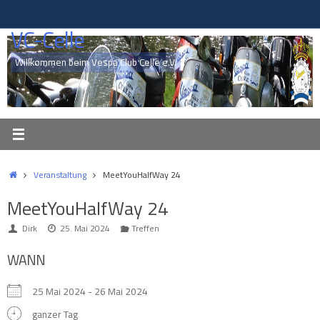
Zum
Inhalt
VC-Celle
springen
Willkommen beim Vespa Club Celle e.V.
Start
Veranstaltung
MeetYouHalfWay 24
MeetYouHalfWay 24
Dirk
25. Mai 2024
Treffen
WANN
25 Mai 2024 - 26 Mai 2024
ganzer Tag