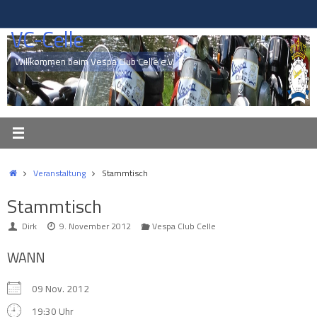
Zum
Inhalt
VC-Celle
springen
Willkommen beim Vespa Club Celle e.V.
Start
Veranstaltung
Stammtisch
Stammtisch
Dirk
9. November 2012
Vespa Club Celle
WANN
09 Nov. 2012
19:30 Uhr