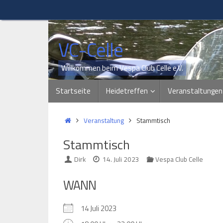
Zum
Inhalt
springen
VC-Celle
Willkommen beim Vespa Club Celle e.V.
Zum
Startseite
Heidetreffen
Veranstaltungen
Inhalt
springen
Start
Veranstaltung
Stammtisch
Stammtisch
Dirk
14. Juli 2023
Vespa Club Celle
WANN
14 Juli 2023