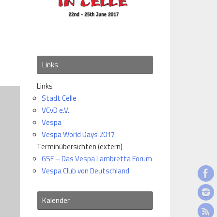
Office 365
Outlook Live
Links
Links
Stadt Celle
VCvD e.V.
Vespa
Vespa World Days 2017
Terminübersichten (extern)
GSF – Das Vespa Lambretta Forum
Vespa Club von Deutschland
Kalender