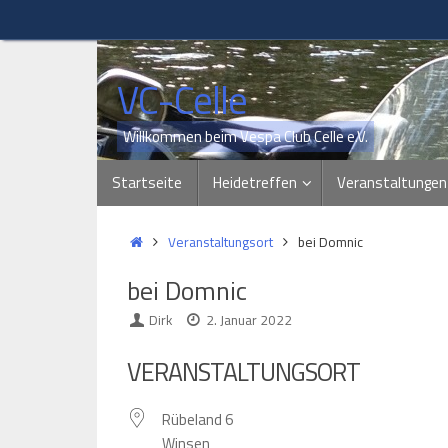
Zum
Inhalt
springen
VC-Celle
Willkommen beim Vespa Club Celle e.V.
Zum
Startseite
Heidetreffen
Veranstaltungen
Inhalt
springen
Start
Veranstaltungsort
bei Domnic
bei Domnic
Dirk
2. Januar 2022
VERANSTALTUNGSORT
Rübeland 6
Winsen