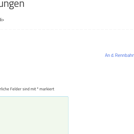
ungen
li>
An d. Rennbah
rliche Felder sind mit
*
markiert