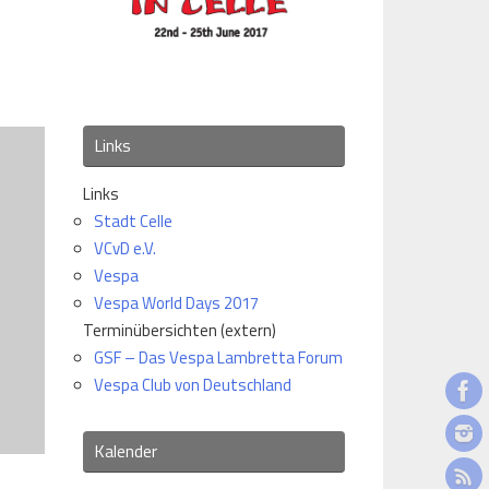
Links
Links
Stadt Celle
VCvD e.V.
Vespa
Vespa World Days 2017
Terminübersichten (extern)
GSF – Das Vespa Lambretta Forum
Vespa Club von Deutschland
Kalender