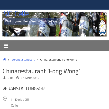
Zum
Inhalt
VC-Celle
springen
Willkommen beim Vespa Club Celle e.V.
Start
Veranstaltungsort
Chinarestaurant ‘Fong Wong’
Chinarestaurant ‘Fong Wong’
Dirk
27. März 2015
VERANSTALTUNGSORT
Im Kreise 25
Celle