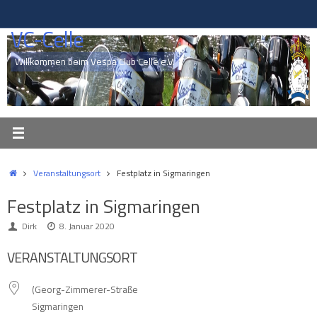
Zum
Inhalt
VC-Celle
springen
Willkommen beim Vespa Club Celle e.V.
Start
Veranstaltungsort
Festplatz in Sigmaringen
Festplatz in Sigmaringen
Dirk
8. Januar 2020
VERANSTALTUNGSORT
(Georg-Zimmerer-Straße
Sigmaringen