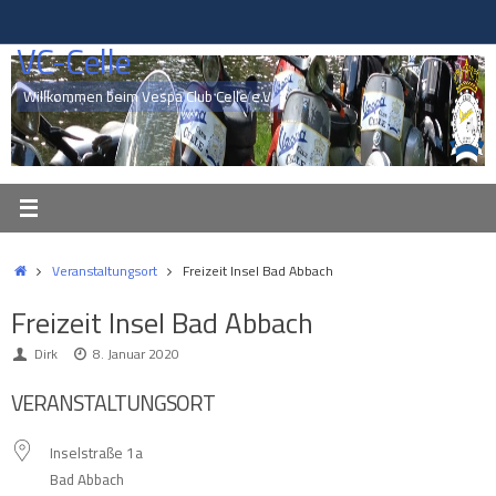
Zum
Inhalt
VC-Celle
springen
Willkommen beim Vespa Club Celle e.V.
Start
Veranstaltungsort
Freizeit Insel Bad Abbach
Freizeit Insel Bad Abbach
Dirk
8. Januar 2020
VERANSTALTUNGSORT
Inselstraße 1a
Bad Abbach