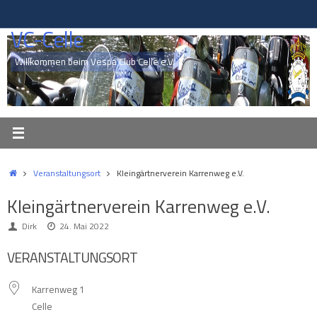
Zum
Inhalt
VC-Celle
springen
Willkommen beim Vespa Club Celle e.V.
Start
Veranstaltungsort
Kleingärtnerverein Karrenweg e.V.
Kleingärtnerverein Karrenweg e.V.
Dirk
24. Mai 2022
VERANSTALTUNGSORT
Karrenweg 1
Celle