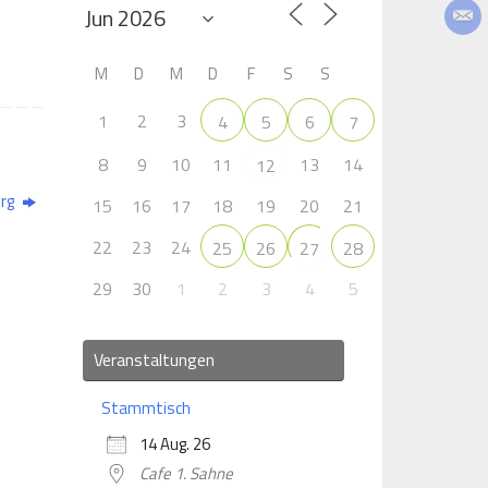
M
D
M
D
F
S
S
1
2
3
4
5
6
7
8
9
10
11
13
14
12
erg
15
16
17
18
19
20
21
22
23
24
25
26
27
28
29
30
1
2
3
4
5
Veranstaltungen
Stammtisch
14 Aug. 26
Cafe 1. Sahne