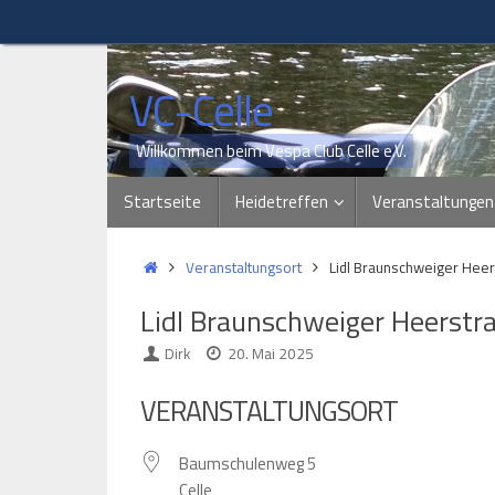
Zum
Inhalt
springen
VC-Celle
Willkommen beim Vespa Club Celle e.V.
Zum
Startseite
Heidetreffen
Veranstaltungen
Inhalt
springen
Start
Veranstaltungsort
Lidl Braunschweiger Hee
Lidl Braunschweiger Heerstr
Dirk
20. Mai 2025
VERANSTALTUNGSORT
Baumschulenweg 5
Celle