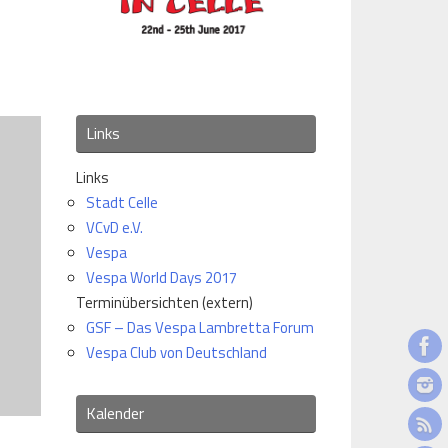
Links
Links
Stadt Celle
VCvD e.V.
Vespa
Vespa World Days 2017
Terminübersichten (extern)
GSF – Das Vespa Lambretta Forum
Vespa Club von Deutschland
Kalender