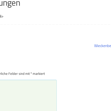
ungen
li>
Wieckenb
rliche Felder sind mit
*
markiert