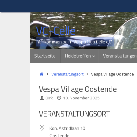
Zum
Inhalt
springen
VC-Celle
Willkommen beim Vespa Club Celle e.V.
Zum
Startseite
Heidetreffen
Veranstaltungen
Inhalt
springen
Start
Veranstaltungsort
Vespa Village Oostende
Vespa Village Oostende
Dirk
10. November 2025
VERANSTALTUNGSORT
Kon. Astridlaan 10
Oostende