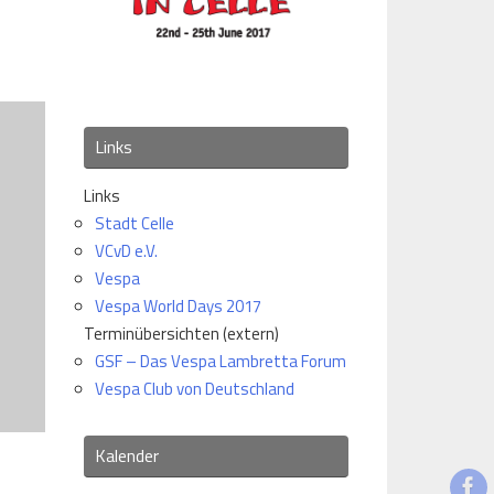
Links
Links
Stadt Celle
VCvD e.V.
Vespa
Vespa World Days 2017
Terminübersichten (extern)
GSF – Das Vespa Lambretta Forum
Vespa Club von Deutschland
Kalender