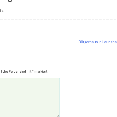
li>
Bürgerhaus in Launsb
rliche Felder sind mit
*
markiert