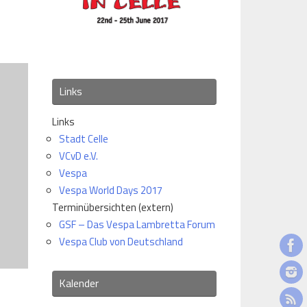
Links
Links
Stadt Celle
VCvD e.V.
Vespa
Vespa World Days 2017
Terminübersichten (extern)
GSF – Das Vespa Lambretta Forum
Vespa Club von Deutschland
Kalender