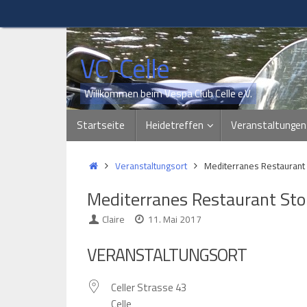
Zum
Inhalt
springen
VC-Celle
Willkommen beim Vespa Club Celle e.V.
Zum
Startseite
Heidetreffen
Veranstaltungen
Inhalt
springen
Start
Veranstaltungsort
Mediterranes Restaurant 
Mediterranes Restaurant Sto
Claire
11. Mai 2017
VERANSTALTUNGSORT
Celler Strasse 43
Celle