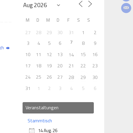
M
D
M
D
F
S
S
27
28
29
30
31
1
2
7
3
4
5
6
8
9
ach
10
11
12
13
15
16
14
17
18
19
20
21
22
23
24
25
26
27
28
29
30
31
1
2
3
4
5
6
Veranstaltungen
Stammtisch
14 Aug. 26