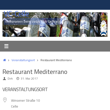
Zum
Inhalt
VC-Celle
springen
Willkommen beim Vespa Club Celle e.V.
Start
Veranstaltungsort
Restaurant Mediterrano
Restaurant Mediterrano
Dirk
31. Mai 2017
VERANSTALTUNGSORT
Winsener Straße 10
Celle