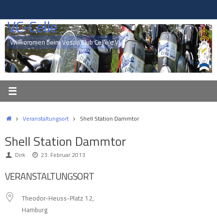
Zum
Inhalt
VC-Celle
springen
Willkommen beim Vespa Club Celle e.V.
Start
Veranstaltungsort
Shell Station Dammtor
Shell Station Dammtor
Dirk
23. Februar 2013
VERANSTALTUNGSORT
Theodor-Heuss-Platz 12,
Hamburg