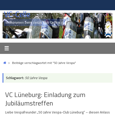
Zum
Inhalt
VC-Celle
springen
Willkommen beim Vespa Club Celle e.V.
Start
Beiträge verschlagwortet mit "50 Jahre Vespa"
Schlagwort:
50 Jahre Vespa
VC Lüneburg: Einladung zum
Jubiläumstreffen
Liebe Vespafreunde! „50 Jahre Vespa-Club Lüneburg“ – diesen Anlass